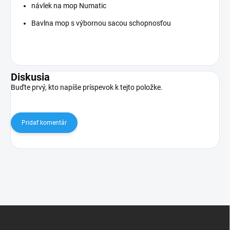
návlek na mop Numatic
Bavlna mop s výbornou sacou schopnosťou
Diskusia
Buďte prvý, kto napíše príspevok k tejto položke.
Pridať komentár
Z
á