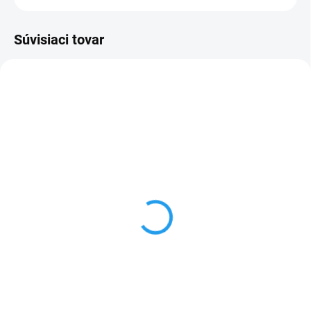
Súvisiaci tovar
NOVINKA
AKCIA
TIP
TIP
SKLADOM
SKLADOM
Numatic 627618
Numatic MMB 1616
univerzálny držiak 40cm
159,99 €
Numatic profi
Do košíka
45 €
Do košíka