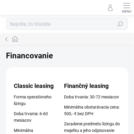
Prejsť
na
obsah
Hľadať
Domov
Financovanie
Classic leasing
Finančný leasing
Forma operatívneho
Doba trvania: 30-72 mesiacov
lízingu
Minimálna obstarávacia cena:
Doba trvania: 6-60
500,- € bez DPH
mesiacov
Zaradenie predmetu lízingu do
Minimálna
majetku a jeho odpisovanie