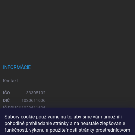
INFORMÁCIE
Kontakt
IČO
33305102
DIČ
1020611636
IČ DPH
SK1020611636
Súbory cookie používame na to, aby sme vám umožnili
pohodlné prehliadanie stránky a na neustále zlepšovanie
OTVÁRACIE HODINY
funkčnosti, výkonu a použiteľnosti stránky prostredníctvom