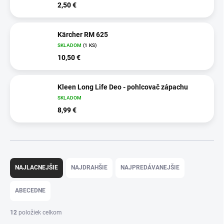
2,50 €
Kärcher RM 625
SKLADOM
(1 KS)
10,50 €
Kleen Long Life Deo - pohlcovač zápachu
SKLADOM
8,99 €
R
a
NAJLACNEJŠIE
NAJDRAHŠIE
NAJPREDÁVANEJŠIE
d
e
ABECEDNE
n
i
12
položiek celkom
e