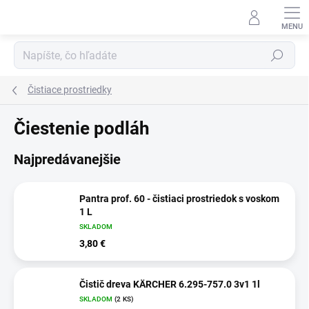
Prejsť
na
obsah
Hľadať
Čistiace prostriedky
Čiestenie podláh
Najpredávanejšie
Pantra prof. 60 - čistiaci prostriedok s voskom
1 L
SKLADOM
3,80 €
Čistič dreva KÄRCHER 6.295-757.0 3v1 1l
SKLADOM
(2 KS)