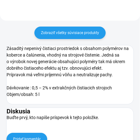
Zobraziť všetky súvisiace produkty
Zásaditý nepenivý čistiaci prostriedok s obsahom polymérov na
koberce a čalúnenia, vhodný na strojové čistenie. Jedná sa
o výrobok novej generácie obsahujúci polyméry tak má okrem
dobrého čistiaceho efektu aj tzv. obnovujúci efekt.
Prípravok má veľmi príjemnú vôňu a neutralizuje pachy.
Dávkovanie : 0,5 – 2% v extrakčných čistiacich strojoch
Objem/obsah: 5 l
Diskusia
Buďte prvý, kto napíše príspevok k tejto položke.
Pridať komentár