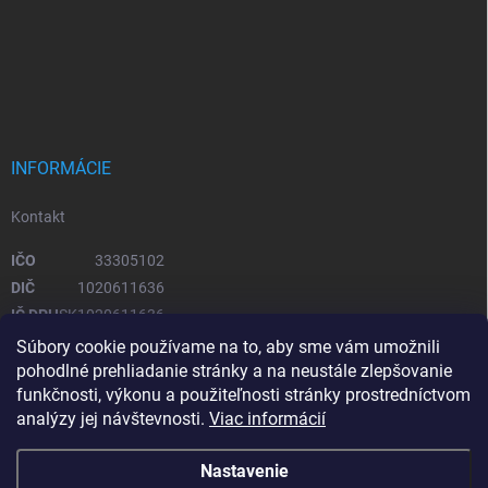
INFORMÁCIE
Kontakt
IČO
33305102
DIČ
1020611636
IČ DPH
SK1020611636
Súbory cookie používame na to, aby sme vám umožnili
pohodlné prehliadanie stránky a na neustále zlepšovanie
OTVÁRACIE HODINY
funkčnosti, výkonu a použiteľnosti stránky prostredníctvom
analýzy jej návštevnosti.
Viac informácií
Pondelok – piatok
08:00 - 16:00
Sobota, Nedeľa
zatvorené
Nastavenie