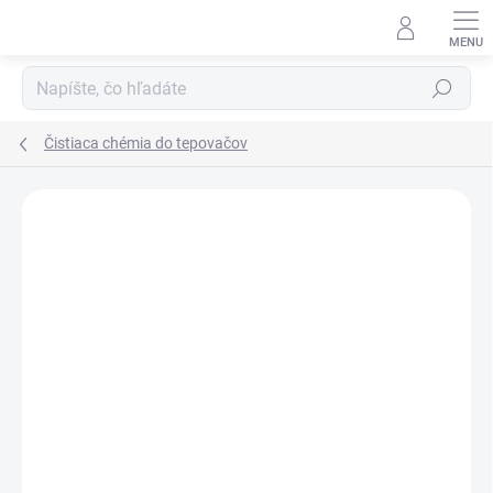
Prejsť
na
obsah
Hľadať
Čistiaca chémia do tepovačov
9 hodnotení
Podrobnosti hodnotenia