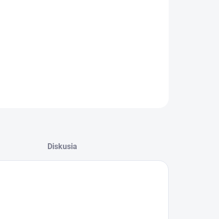
−
+
Pridať do košíka
ILNÉ INFORMÁCIE
OPÝTAŤ SA
Diskusia