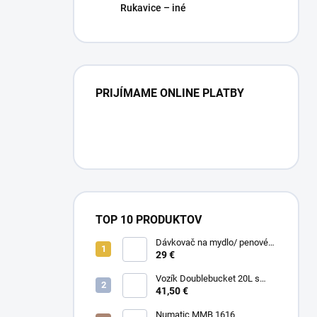
Rukavice – iné
PRIJÍMAME ONLINE PLATBY
TOP 10 PRODUKTOV
Dávkovač na mydlo/ penové
mydlo / gél
29 €
Vozík Doublebucket 20L s
horizontálnym lisom
41,50 €
Numatic MMB 1616