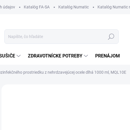
h údajov
Katalóg FA-SA
Katalóg Numatic
Katalóg Numatic 
Hľadať
SUŠIČE
ZDRAVOTNÍCKE POTREBY
PRENÁJOM
zinfekčného prostriedku z nehrdzavejúcej ocele dlhá 1000 ml, MQL10E
Neohodnotené
Podrobnosti hodnotenia
23
Jedn
NA
cena