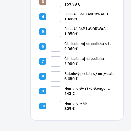
159,99 €
Fasa A1 36E LAVORWASH
1 499 €
Fasa A1 36B LAVORWASH
1 850 €
Čistiaci stroj na podlahu A4 45
B Fasa
2 360 €
Čistiací stroj na podlahu
batériový A5 EVO 50 B Fasa
2 900 €
Batériový podlahový umývací
stroj A12 Rider Fasa
6 450 €
Numatic GVE370 George -
Kobercový extraktor s
443 €
vysávačom 2-IN-1 GVE370
Numatic MM4
259 €