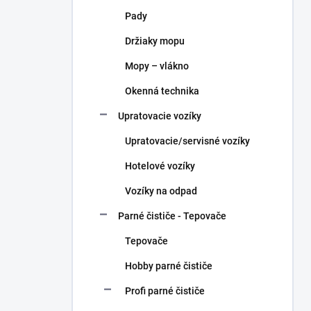
n
Pady
e
l
Držiaky mopu
Mopy – vlákno
Okenná technika
Upratovacie vozíky
Upratovacie/servisné vozíky
Hotelové vozíky
Vozíky na odpad
Parné čističe - Tepovače
Tepovače
Hobby parné čističe
Profi parné čističe