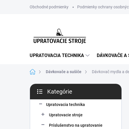
Prejsť
Obchodné podmienky
Podmienky ochrany osobnýc
na
obsah
UPRATOVACIA TECHNIKA
DÁVKOVAČE A 
Domov
Dávkovače a sušiče
Dávkovač mydla a de
B
Kategórie
o
Preskočiť
č
kategórie
n
Upratovacia technika
ý
Upratovacie stroje
p
a
Príslušenstvo na upratovanie