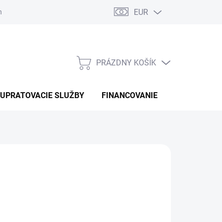
EUR
náhradné diely
PRÁZDNY KOŠÍK
NÁKUPNÝ
KOŠÍK
UPRATOVACIE SLUŽBY
FINANCOVANIE
KONTAKTY
6 €
otková
 OBJEDNÁVKU
: