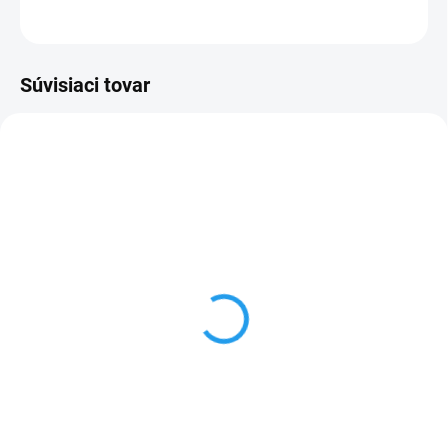
OPÝTAŤ SA
Súvisiaci tovar
NOVINKA
TIP
VÝPREDAJ
SKLADOM
Dezinfekcia 800ml
6,50 €
Do košíka