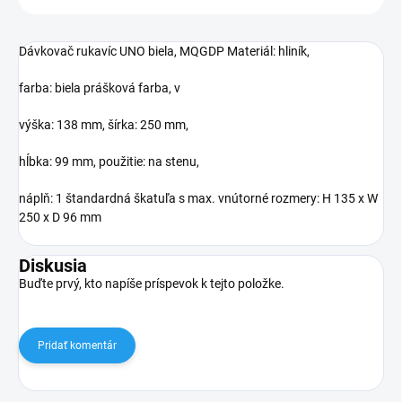
Dávkovač rukavíc UNO biela, MQGDP Materiál: hliník,
farba: biela prášková farba, v
výška: 138 mm, šírka: 250 mm,
hĺbka: 99 mm, použitie: na stenu,
náplň: 1 štandardná škatuľa s max. vnútorné rozmery: H 135 x W
250 x D 96 mm
Diskusia
Buďte prvý, kto napíše príspevok k tejto položke.
Pridať komentár