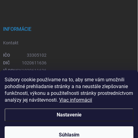
INFORMÁCIE
Kontakt
IČO
33305102
DIČ
1020611636
IČ DPH
SK1020611636
Súbory cookie používame na to, aby sme vám umožnili
pohodlné prehliadanie stránky a na neustále zlepšovanie
OTVÁRACIE HODINY
funkčnosti, výkonu a použiteľnosti stránky prostredníctvom
analýzy jej návštevnosti.
Viac informácií
Pondelok – piatok
08:00 - 16:00
Sobota, Nedeľa
zatvorené
Nastavenie
Copyright 2026
Upratovacie stroje
. Všetky práva vyhradené.
Súhlasím