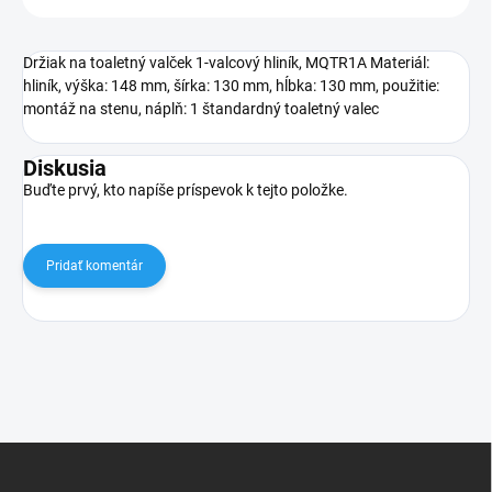
Držiak na toaletný valček 1-valcový hliník, MQTR1A Materiál:
hliník, výška: 148 mm, šírka: 130 mm, hĺbka: 130 mm, použitie:
montáž na stenu, náplň: 1 štandardný toaletný valec
Diskusia
Buďte prvý, kto napíše príspevok k tejto položke.
Pridať komentár
Z
á