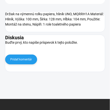
Držiak na výmennú rolku papiera, hliník UNO, MQRRH1A Materiál:
Hliník, Výška: 100 mm, Šírka: 128 mm, Hĺbka: 104 mm, Použitie:
Montáž na stenu, Náplň: 1 role toaletného papiera
Diskusia
Buďte prvý, kto napíše príspevok k tejto položke.
Pridať komentár
Z
á