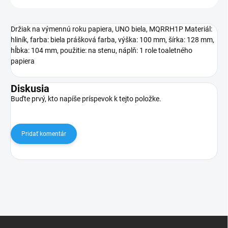
Držiak na výmennú roku papiera, UNO biela, MQRRH1P Materiál:
hliník, farba: biela prášková farba, výška: 100 mm, šírka: 128 mm,
hĺbka: 104 mm, použitie: na stenu, náplň: 1 role toaletného
papiera
Diskusia
Buďte prvý, kto napíše príspevok k tejto položke.
Pridať komentár
Z