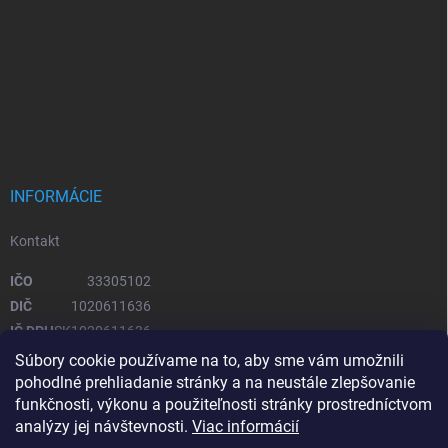
INFORMÁCIE
Kontakt
IČO
33305102
DIČ
1020611636
IČ DPH
SK1020611636
Súbory cookie používame na to, aby sme vám umožnili
pohodlné prehliadanie stránky a na neustále zlepšovanie
OTVÁRACIE HODINY
funkčnosti, výkonu a použiteľnosti stránky prostredníctvom
analýzy jej návštevnosti.
Viac informácií
Pondelok – piatok
08:00 - 16:00
Sobota, Nedeľa
zatvorené