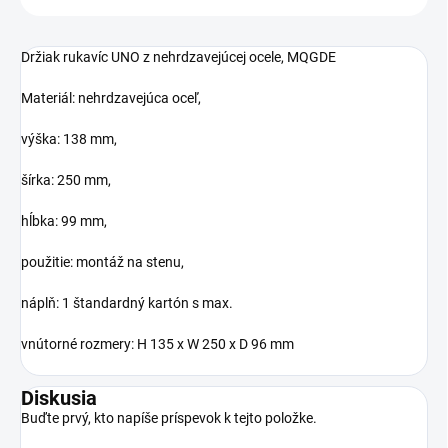
Držiak rukavíc UNO z nehrdzavejúcej ocele, MQGDE
Materiál: nehrdzavejúca oceľ,
výška: 138 mm,
šírka: 250 mm,
hĺbka: 99 mm,
použitie: montáž na stenu,
náplň: 1 štandardný kartón s max.
vnútorné rozmery: H 135 x W 250 x D 96 mm
Diskusia
Buďte prvý, kto napíše príspevok k tejto položke.