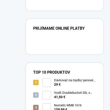
PRIJÍMAME ONLINE PLATBY
TOP 10 PRODUKTOV
Dávkovač na mydlo/ penové
mydlo / gél
29 €
Vozík Doublebucket 20L s
horizontálnym lisom
41,50 €
Numatic MMB 1616
159,99 €