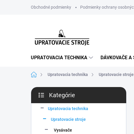
Prejsť
Obchodné podmienky
Podmienky ochrany osobnýc
na
obsah
UPRATOVACIA TECHNIKA
DÁVKOVAČE A 
Domov
Upratovacia technika
Upratovacie stroje
B
Kategórie
o
Preskočiť
č
kategórie
n
Upratovacia technika
ý
Upratovacie stroje
p
a
Vysávače