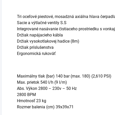
Tri oceľové piestové, mosadzná axiálna hlava čerpa
Sacie a výtlačné ventily S.S
Integrované nasávanie čistiaceho prostriedku s vonk
Držiak napájacieho kábla
Držiak vysokotlakovej hadice (8m)
Držiak príslušenstva
Ergonomická rukoväť
Maximálny tlak (bar) 140 bar (max. 180) (2,610 PSI)
Max. prietok 540 l/h (9 l/m)
Abs. Výkon 2800 – 230v – 50 Hz
2800 BPM
Hmotnosť 23 kg
Rozmer balenia (cm) 39x39x71