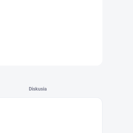
−
+
Pridať do košíka
ILNÉ INFORMÁCIE
OPÝTAŤ SA
Diskusia