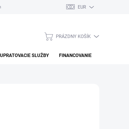
EUR
náhradné diely
PRÁZDNY KOŠÍK
NÁKUPNÝ
KOŠÍK
UPRATOVACIE SLUŽBY
FINANCOVANIE
KONTAKTY
0 €
otková
 OBJEDNÁVKU
: