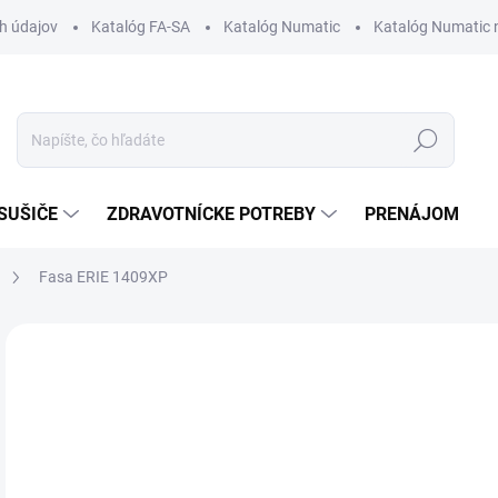
h údajov
Katalóg FA-SA
Katalóg Numatic
Katalóg Numatic 
Hľadať
SUŠIČE
ZDRAVOTNÍCKE POTREBY
PRENÁJOM
Fasa ERIE 1409XP
1 hodnotenie
Podrobnosti hodnotenia
95
Jedn
NA
cena