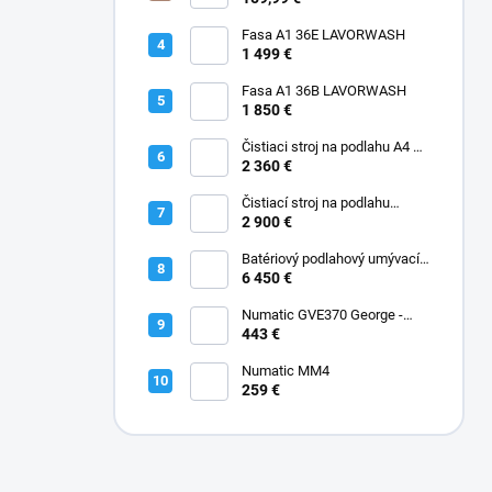
Fasa A1 36E LAVORWASH
1 499 €
Fasa A1 36B LAVORWASH
1 850 €
Čistiaci stroj na podlahu A4 45
B Fasa
2 360 €
Čistiací stroj na podlahu
batériový A5 EVO 50 B Fasa
2 900 €
Batériový podlahový umývací
stroj A12 Rider Fasa
6 450 €
Numatic GVE370 George -
Kobercový extraktor s
443 €
vysávačom 2-IN-1 GVE370
Numatic MM4
259 €