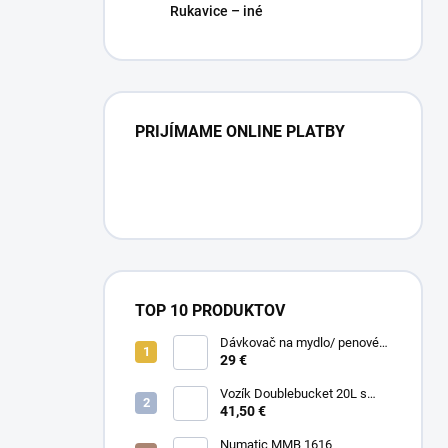
Rukavice – iné
PRIJÍMAME ONLINE PLATBY
TOP 10 PRODUKTOV
Dávkovač na mydlo/ penové
mydlo / gél
29 €
Vozík Doublebucket 20L s
horizontálnym lisom
41,50 €
Numatic MMB 1616