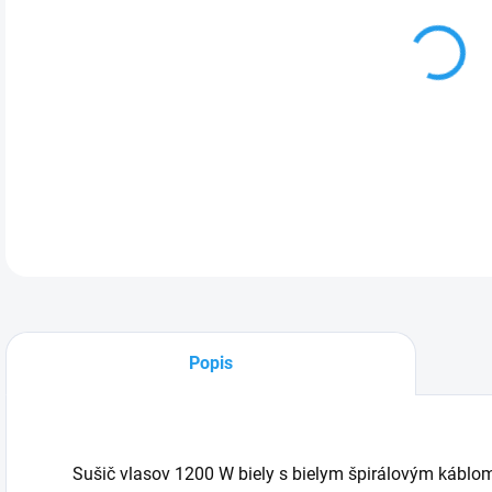
cena
DETA
Popis
Sušič vlasov 1200 W biely s bielym špirálovým káblo