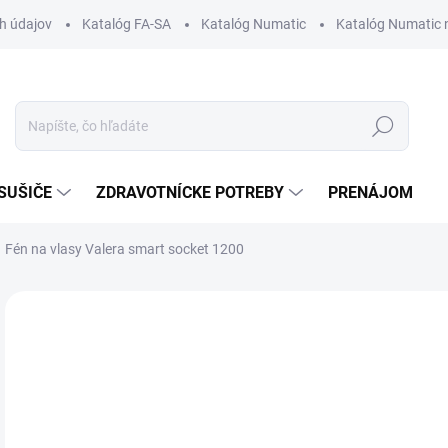
h údajov
Katalóg FA-SA
Katalóg Numatic
Katalóg Numatic 
Hľadať
SUŠIČE
ZDRAVOTNÍCKE POTREBY
PRENÁJOM
Fén na vlasy Valera smart socket 1200
1 hodnotenie
Podrobnosti hodnotenia
NOVINKA
79
Jedn
SK