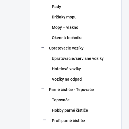
n
Pady
e
l
Držiaky mopu
Mopy – vlákno
Okenná technika
Upratovacie vozíky
Upratovacie/servisné vozíky
Hotelové vozíky
Vozíky na odpad
Parné čističe - Tepovače
Tepovače
Hobby parné čističe
Profi parné čističe