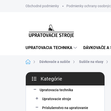
Prejsť
Obchodné podmienky
Podmienky ochrany osobnýc
na
obsah
UPRATOVACIA TECHNIKA
DÁVKOVAČE A 
Domov
Dávkovače a sušiče
Sušiče na vlasy
B
Kategórie
o
Preskočiť
č
kategórie
n
Upratovacia technika
ý
Upratovacie stroje
p
a
Príslušenstvo na upratovanie