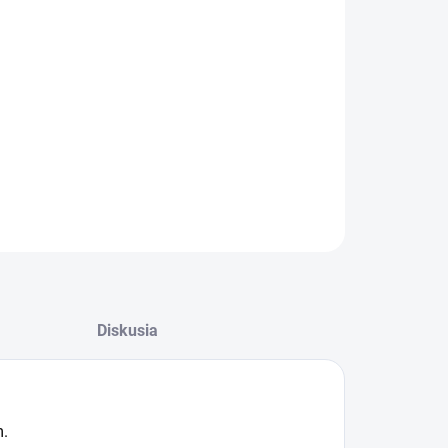
:
−
+
Pridať do košíka
ILNÉ INFORMÁCIE
OPÝTAŤ SA
Diskusia
m.