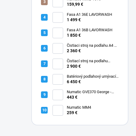
159,99 €
Fasa A1 36E LAVORWASH
1 499 €
Fasa A1 36B LAVORWASH
1 850 €
Čistiaci stroj na podlahu A4 45
B Fasa
2 360 €
Čistiací stroj na podlahu
batériový A5 EVO 50 B Fasa
2 900 €
Batériový podlahový umývací
stroj A12 Rider Fasa
6 450 €
Numatic GVE370 George -
Kobercový extraktor s
443 €
vysávačom 2-IN-1 GVE370
Numatic MM4
259 €