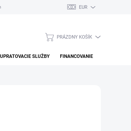
EUR
náhradné diely
PRÁZDNY KOŠÍK
NÁKUPNÝ
KOŠÍK
UPRATOVACIE SLUŽBY
FINANCOVANIE
KONTAKTY
 €
otková
LADOM