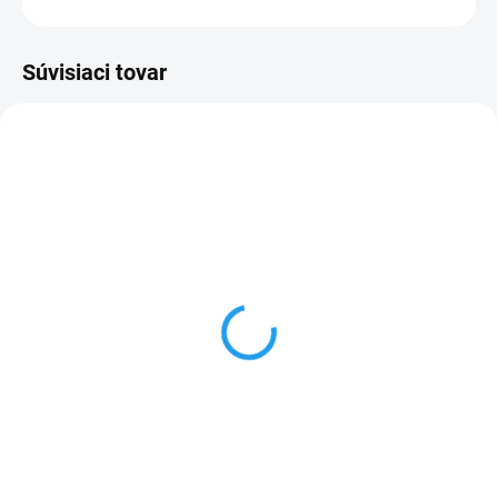
Súvisiaci tovar
AKCIA
NA OBJEDNÁVKU
SKLADOM
Numatic HVR160 Henry
Numatic Henry HVR200
238 €
199,99 €
Do košíka
Do košíka