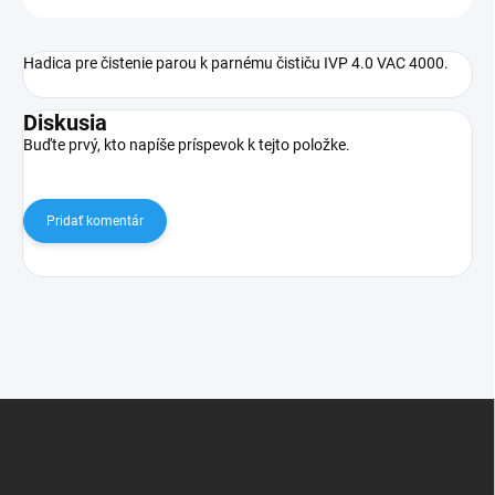
Hadica pre čistenie parou k parnému čističu IVP 4.0 VAC 4000.
Diskusia
Buďte prvý, kto napíše príspevok k tejto položke.
Pridať komentár
Z
á
p
ä