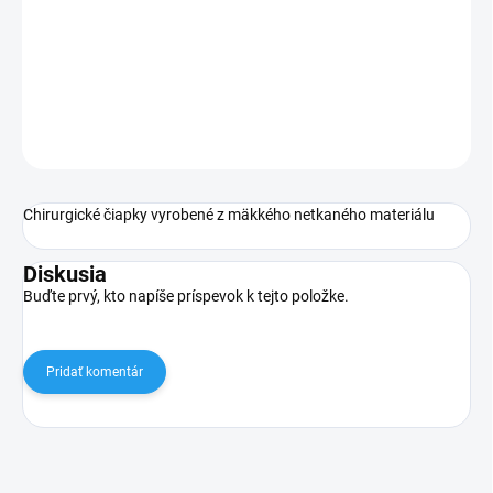
−
+
Pridať do košíka
DETAILNÉ INFORMÁCIE
OPÝTAŤ SA
Chirurgické čiapky vyrobené z mäkkého netkaného materiálu
Diskusia
Buďte prvý, kto napíše príspevok k tejto položke.
Pridať komentár