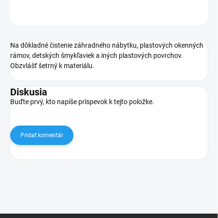
OPÝTAŤ SA
Na dôkladné čistenie záhradného nábytku, plastových okenných
rámov, detských šmykľaviek a iných plastových povrchov.
Obzvlášť šetrný k materiálu.
Diskusia
Buďte prvý, kto napíše príspevok k tejto položke.
Pridať komentár