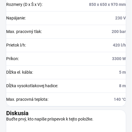
Rozmery (D x Š x V)
:
850 x 650 x 970 mm
Napájanie
:
230 V
Max. pracovný tlak
:
200 bar
Prietok l/h
:
420 l/h
Príkon
:
3300 W
Dĺžka el. kábla
:
5 m
Dĺžka vysokotlakovej hadice
:
8 m
Max. pracovná teplota
:
140 °C
Diskusia
Buďte prvý, kto napíše príspevok k tejto položke.