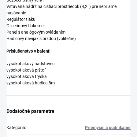
Bezpečnostný ventil
Vstavaná nádrž na čistiaci prostriedok (4,2 l) pre nepriame
nasávanie
Regulátor tlaku
Glicerínový tlakomer
Panel s analógovým ovládaním
Hadicový navijak s brzdou (voliteľné)
Príslušenstvo v balení:
vysokotlakový nadstavec
vysokotlaková pištoľ
vysokotlaková tryska
vysokotlaková hadica 8m
Dodatočné parametre
Kategória
:
Priemysel a podnikanie