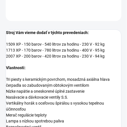
DETAILNÉ INFORMÁCIE
OPÝTAŤ SA
Stroj Vám vieme dodať v týchto prevedeniach:
1509 XP - 150 barov - 540 litrov za hodinu - 230 V - 92 kg
1713 XP - 170 barov - 780 litrov za hodinu - 400 V - 95 kg
2007 XP - 200 barov - 420 litrov za hodinu - 230 V - 94 kg
Vlastnosti:
Tri piesty s keramickým povrchom, mosadzná axiálna hlava
čerpadla so zabudovaným obtokovým ventilom
Nízke napätie a oneskorené úplné zastavenie
Nasávacie a dávkovacie ventily S.S.
Vertikálny horák s oceľovou špirálou s vysokou tepelnou
účinnosťou
Merač regulácie teploty
Lampa s nízkou spotrebou paliva