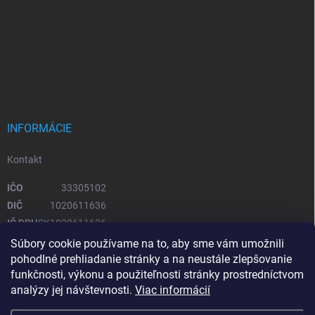
INFORMÁCIE
Kontakt
IČO
33305102
DIČ
1020611636
IČ DPH
SK1020611636
Súbory cookie používame na to, aby sme vám umožnili
pohodlné prehliadanie stránky a na neustále zlepšovanie
OTVÁRACIE HODINY
funkčnosti, výkonu a použiteľnosti stránky prostredníctvom
analýzy jej návštevnosti.
Viac informácií
Pondelok – piatok
08:00 - 16:00
Sobota, Nedeľa
zatvorené