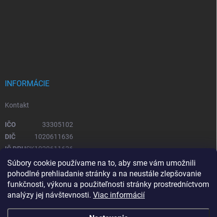
INFORMÁCIE
Kontakt
IČO
33305102
DIČ
1020611636
IČ DPH
SK1020611636
Súbory cookie používame na to, aby sme vám umožnili
pohodlné prehliadanie stránky a na neustále zlepšovanie
OTVÁRACIE HODINY
funkčnosti, výkonu a použiteľnosti stránky prostredníctvom
analýzy jej návštevnosti.
Viac informácií
Pondelok – piatok
08:00 - 16:00
Sobota, Nedeľa
zatvorené