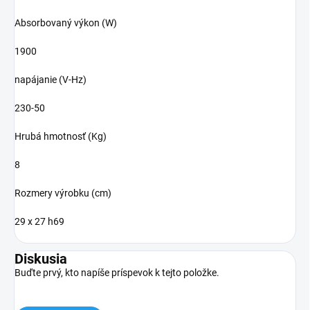
Absorbovaný výkon (W)
1900
napájanie (V-Hz)
230-50
Hrubá hmotnosť (Kg)
8
Rozmery výrobku (cm)
29 x 27 h69
Diskusia
Buďte prvý, kto napíše príspevok k tejto položke.