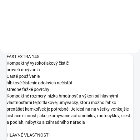
4,10 €
Do košíka
FAST EXTRA 145
Kompaktný vysokotlakový čistič
úroveň umývania
Časté používanie
hĺbkové čistenie odolných nečistôt
stredne ťažké povrchy
Kompaktné rozmery, nízka hmotnosť a výkon sú hlavnými
vlastnosťami tejto tlakovej umývačky, ktorú možno ľahko
prenášať kamkoľvek je potrebné. Je ideálna na všetky vonkajšie
čistiace činnosti, ako je umývanie automobilov, motocyklov, ciest
a podláh, nábytku a záhradného náradia
HLAVNÉ VLASTNOSTI