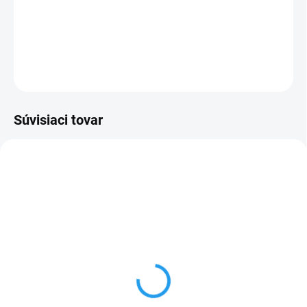
−
+
Pridať do košíka
DETAILNÉ INFORMÁCIE
OPÝTAŤ SA
Súvisiaci tovar
TIP
SKLADOM
Dynamax DXE1-
Autošampón 1L