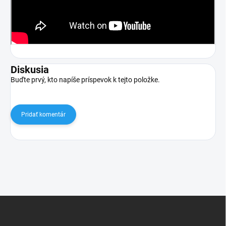
Diskusia
Buďte prvý, kto napíše príspevok k tejto položke.
Pridať komentár
Z
á
p