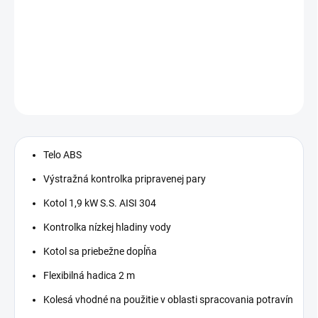
−
+
Pridať do košíka
DETAILNÉ INFORMÁCIE
OPÝTAŤ SA
Telo ABS
Výstražná kontrolka pripravenej pary
Kotol 1,9 kW S.S. AISI 304
Kontrolka nízkej hladiny vody
Kotol sa priebežne dopĺňa
Flexibilná hadica 2 m
Kolesá vhodné na použitie v oblasti spracovania potravín