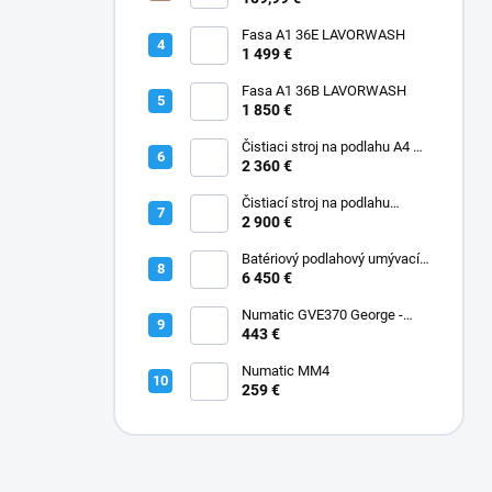
Fasa A1 36E LAVORWASH
1 499 €
Fasa A1 36B LAVORWASH
1 850 €
Čistiaci stroj na podlahu A4 45
B Fasa
2 360 €
Čistiací stroj na podlahu
batériový A5 EVO 50 B Fasa
2 900 €
Batériový podlahový umývací
stroj A12 Rider Fasa
6 450 €
Numatic GVE370 George -
Kobercový extraktor s
443 €
vysávačom 2-IN-1 GVE370
Numatic MM4
259 €