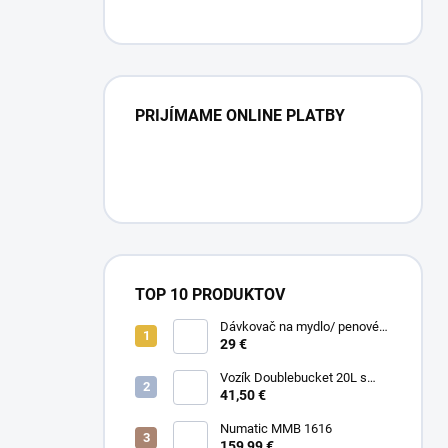
PRIJÍMAME ONLINE PLATBY
TOP 10 PRODUKTOV
Dávkovač na mydlo/ penové
mydlo / gél
29 €
Vozík Doublebucket 20L s
horizontálnym lisom
41,50 €
Numatic MMB 1616
159,99 €