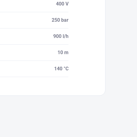
400 V
250 bar
900 l/h
10 m
140 °C