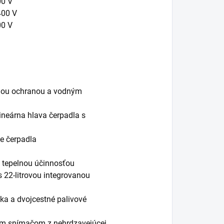
00 V
400 V
00 V
elnou ochranou a vodným
ineárna hlava čerpadla s
ie čerpadla
o tepelnou účinnosťou
s 22-litrovou integrovanou
ka a dvojcestné palivové
ivým snímačom z nehrdzavejúcej