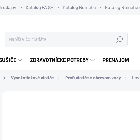
h údajov
Katalóg FA-SA
Katalóg Numatic
Katalóg Numatic 
Hľadať
SUŠIČE
ZDRAVOTNÍCKE POTREBY
PRENÁJOM
Vysokotlakové čističe
Profi čističe s ohrevom vody
Lav
1 hodnotenie
Podrobnosti hodnotenia
ZNAČKA:
L
o
Jedn
ZVO
cena