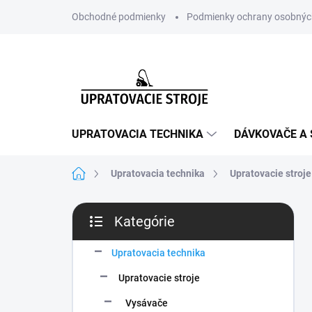
Prejsť
Obchodné podmienky
Podmienky ochrany osobnýc
na
obsah
UPRATOVACIA TECHNIKA
DÁVKOVAČE A 
Domov
Upratovacia technika
Upratovacie stroje
B
Kategórie
o
Preskočiť
č
kategórie
n
Upratovacia technika
ý
Upratovacie stroje
p
a
Vysávače