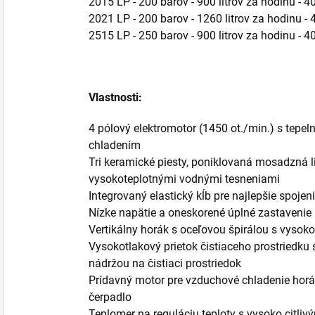
2015 LP - 200 barov - 900 litrov za hodinu - 4
2021 LP - 200 barov - 1260 litrov za hodinu - 
2515 LP - 250 barov - 900 litrov za hodinu - 4
Vlastnosti:
4 pólový elektromotor (1450 ot./min.) s tep
chladením
Tri keramické piesty, poniklovaná mosadzná l
vysokoteplotnými vodnými tesneniami
Integrovaný elastický kĺb pre najlepšie spojen
Nízke napätie a oneskorené úplné zastavenie
Vertikálny horák s oceľovou špirálou s vysok
Vysokotlakový prietok čistiaceho prostriedku 
nádržou na čistiaci prostriedok
Prídavný motor pre vzduchové chladenie horá
čerpadlo
Teplomer na reguláciu teploty s vysoko citl