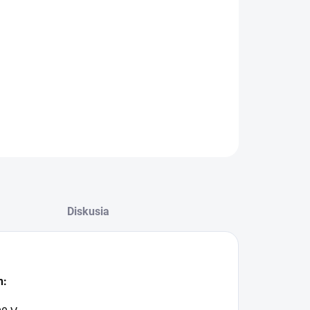
IANT
−
+
Pridať do košíka
ILNÉ INFORMÁCIE
OPÝTAŤ SA
Diskusia
h: