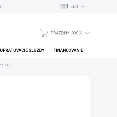
EUR
náhradné diely
PRÁZDNY KOŠÍK
NÁKUPNÝ
KOŠÍK
UPRATOVACIE SLUŽBY
FINANCOVANIE
KONTAKTY
or HTR
AVOR
d
5 531 €
otková
ĽTE VARIANT
: