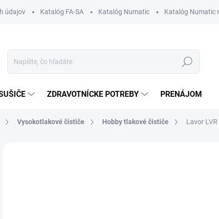
h údajov
Katalóg FA-SA
Katalóg Numatic
Katalóg Numatic 
Hľadať
SUŠIČE
ZDRAVOTNÍCKE POTREBY
PRENÁJOM
Vysokotlakové čističe
Hobby tlakové čističe
Lavor LVR
Neohodnotené
Podrobnosti hodnotenia
ZNAČKA
63
Jedn
NA
cena