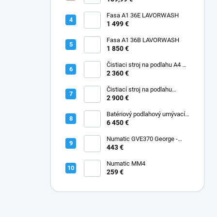
Fasa A1 36E LAVORWASH
1 499 €
Fasa A1 36B LAVORWASH
1 850 €
Čistiaci stroj na podlahu A4 45
B Fasa
2 360 €
Čistiací stroj na podlahu
batériový A5 EVO 50 B Fasa
2 900 €
Batériový podlahový umývací
stroj A12 Rider Fasa
6 450 €
Numatic GVE370 George -
Kobercový extraktor s
443 €
vysávačom 2-IN-1 GVE370
Numatic MM4
259 €