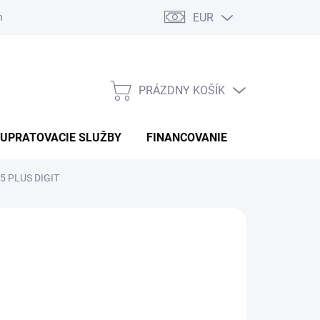
EUR
náhradné diely
PRÁZDNY KOŠÍK
NÁKUPNÝ
KOŠÍK
UPRATOVACIE SLUŽBY
FINANCOVANIE
KONTAKTY
 5 PLUS DIGIT
:
LAVOR
4 €
otková
 OBJEDNÁVKU
: