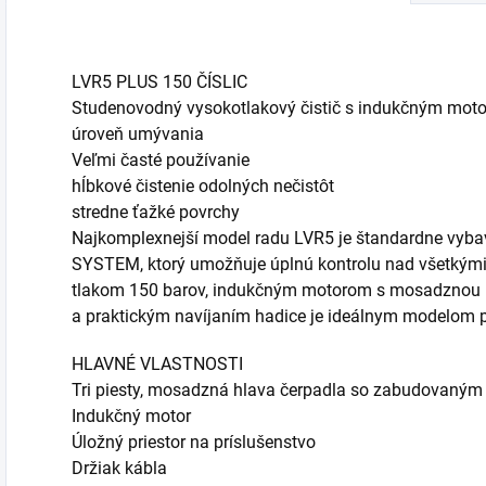
LVR5 PLUS 150 ČÍSLIC
Studenovodný vysokotlakový čistič s indukčným mot
úroveň umývania
Veľmi časté používanie
hĺbkové čistenie odolných nečistôt
stredne ťažké povrchy
Najkomplexnejší model radu LVR5 je štandardne v
SYSTEM, ktorý umožňuje úplnú kontrolu nad všetkými
tlakom 150 barov, indukčným motorom s mosadznou h
a praktickým navíjaním hadice je ideálnym modelom p
HLAVNÉ VLASTNOSTI
Tri piesty, mosadzná hlava čerpadla so zabudovaným
Indukčný motor
Úložný priestor na príslušenstvo
Držiak kábla