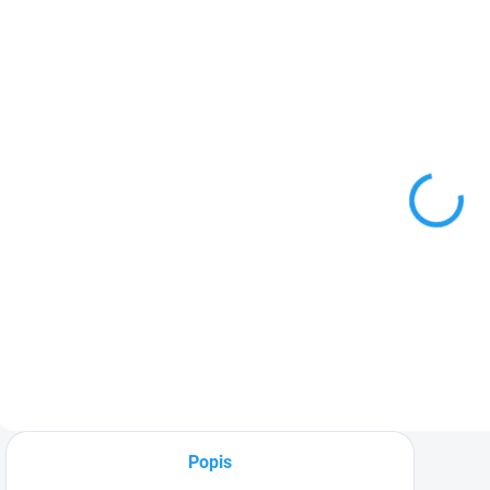
TIP
5752
SKLADOM
Dynamax
DXE1-
Autošampón
1L
4,10 €
Do košíka
Popis