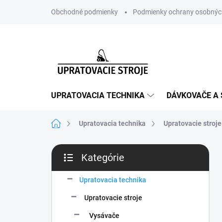
Prejsť
Obchodné podmienky
Podmienky ochrany osobnýc
na
obsah
UPRATOVACIA TECHNIKA
DÁVKOVAČE A 
Domov
Upratovacia technika
Upratovacie stroje
B
Kategórie
o
Preskočiť
č
kategórie
n
Upratovacia technika
ý
Upratovacie stroje
p
a
Vysávače