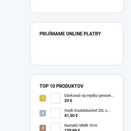
PRIJÍMAME ONLINE PLATBY
TOP 10 PRODUKTOV
Dávkovač na mydlo/ penové
mydlo / gél
29 €
Vozík Doublebucket 20L s
horizontálnym lisom
41,50 €
Numatic MMB 1616
159,99 €