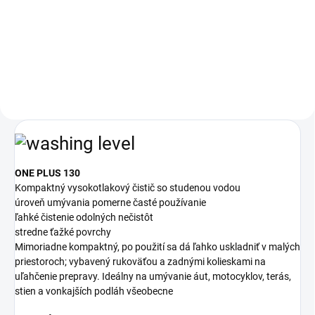
4,10 €
Do košíka
ONE PLUS 130
Kompaktný vysokotlakový čistič so studenou vodou
úroveň umývania pomerne časté používanie
ľahké čistenie odolných nečistôt
stredne ťažké povrchy
Mimoriadne kompaktný, po použití sa dá ľahko uskladniť v malých
priestoroch; vybavený rukoväťou a zadnými kolieskami na
uľahčenie prepravy. Ideálny na umývanie áut, motocyklov, terás,
stien a vonkajších podláh všeobecne