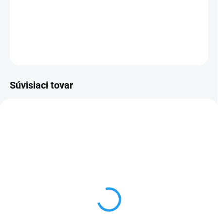
−
+
Pridať do košíka
DETAILNÉ INFORMÁCIE
OPÝTAŤ SA
Súvisiaci tovar
TIP
SKLADOM
Dynamax DXE1-
Autošampón 1L