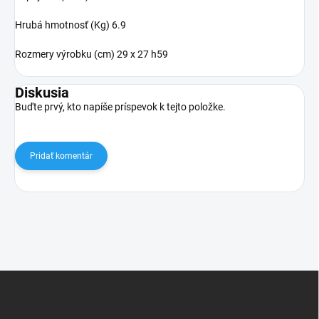
Hrubá hmotnosť (Kg) 6.9
Rozmery výrobku (cm) 29 x 27 h59
Diskusia
Buďte prvý, kto napíše príspevok k tejto položke.
Pridať komentár
Z
á
p