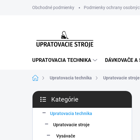
Prejsť
Obchodné podmienky
Podmienky ochrany osobnýc
na
obsah
UPRATOVACIA TECHNIKA
DÁVKOVAČE A 
Domov
Upratovacia technika
Upratovacie stroje
B
Kategórie
o
Preskočiť
č
kategórie
n
Upratovacia technika
ý
Upratovacie stroje
p
a
Vysávače