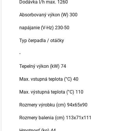
Dodávka l/h max. 1260
Absorbovaný výkon (W) 300
napájanie (V-Hz) 230-50
Typ čerpadla / otáčky
-
Tepelný výkon (kW) 74
Max. vstupná teplota (°C) 40
Max. výstupná teplota (°C) 110
Rozmery výrobku (cm) 94x65x90
Rozmery balenia (cm) 113x71x111
Hmotnosť (kg) 44