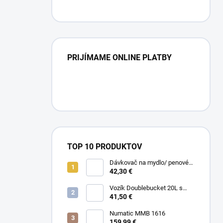
PRIJÍMAME ONLINE PLATBY
TOP 10 PRODUKTOV
Dávkovač na mydlo/ penové
mydlo / gél
42,30 €
Vozík Doublebucket 20L s
horizontálnym lisom
41,50 €
Numatic MMB 1616
159,99 €