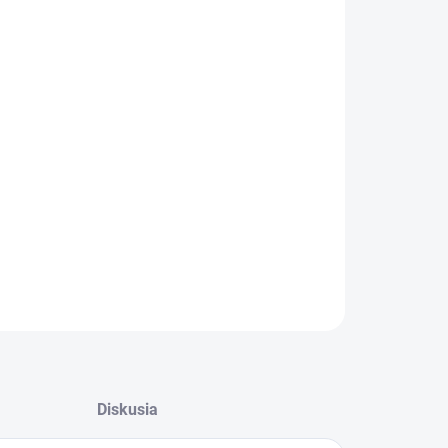
−
+
Pridať do košíka
ILNÉ INFORMÁCIE
OPÝTAŤ SA
Diskusia