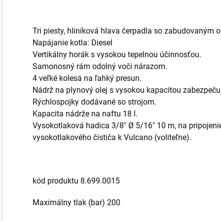
Tri piesty, hliníková hlava čerpadla so zabudovaným
Napájanie kotla: Diesel
Vertikálny horák s vysokou tepelnou účinnosťou.
Samonosný rám odolný voči nárazom.
4 veľké kolesá na ľahký presun.
Nádrž na plynový olej s vysokou kapacitou zabezpeču
Rýchlospojky dodávané so strojom.
Kapacita nádrže na naftu 18 l.
Vysokotlaková hadica 3/8" Ø 5/16" 10 m, na pripojen
vysokotlakového čističa k Vulcano (voliteľne).
kód produktu 8.699.0015
Maximálny tlak (bar) 200