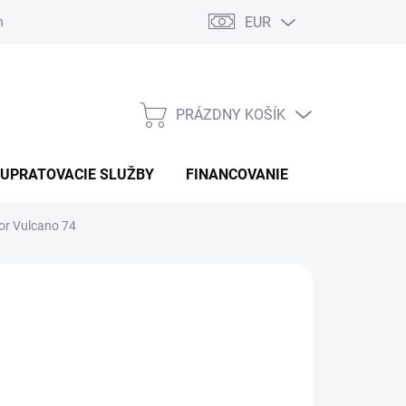
EUR
náhradné diely
PRÁZDNY KOŠÍK
NÁKUPNÝ
KOŠÍK
UPRATOVACIE SLUŽBY
FINANCOVANIE
KONTAKTY
or Vulcano 74
:
LAVOR
410 €
otková
 OBJEDNÁVKU
: