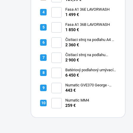
Fasa A1 36E LAVORWASH
1 499 €
Fasa A1 36B LAVORWASH
1 850 €
Čistiaci stroj na podlahu A4 45
B Fasa
2 360 €
Čistiací stroj na podlahu
batériový A5 EVO 50 B Fasa
2 900 €
Batériový podlahový umývací
stroj A12 Rider Fasa
6 450 €
Numatic GVE370 George -
Kobercový extraktor s
443 €
vysávačom 2-IN-1 GVE370
Numatic MM4
259 €