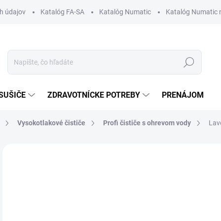
h údajov
Katalóg FA-SA
Katalóg Numatic
Katalóg Numatic 
Hľadať
SUŠIČE
ZDRAVOTNÍCKE POTREBY
PRENÁJOM
Vysokotlakové čističe
Profi čističe s ohrevom vody
Lav
Neohodnotené
Podrobnosti hodnotenia
ZNAČKA
2 
Jedn
NA
cena