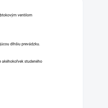
 obtokovým ventilom
júcou dlhšiu prevádzku.
ie akéhokoľvek studeného