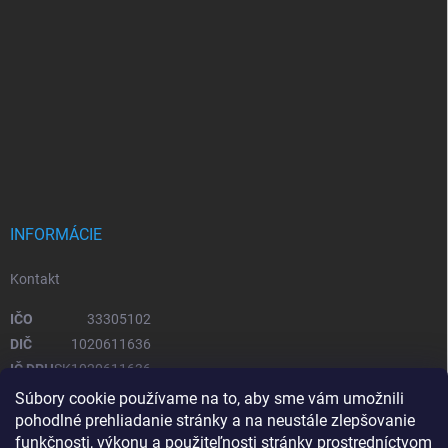
INFORMÁCIE
Kontakt
IČO
33305102
DIČ
1020611636
IČ DPH
SK1020611636
Súbory cookie používame na to, aby sme vám umožnili
pohodlné prehliadanie stránky a na neustále zlepšovanie
OTVÁRACIE HODINY
funkčnosti, výkonu a použiteľnosti stránky prostredníctvom