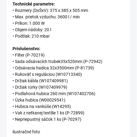
Technické parametre:
• Rozmery (DxŠxV): 375 x 385 x 505 mm
• Max. prietok vzduchu: 3600 l / min
• Príkon: 1.000 W
• Objem nádoby: 20 l
• Podtlak: 210 mbar
Príslušenstvo:
• Filter (P-70219)
• Sada odsávacích trubek35x520mm (P-72942)
• Odsávacia hadica 32x3500mm (P-81739)
• Rukoväť s reguláciou (W10713340)
• Držiak kábla (W107409981)
• Držiak rúrky (W107409979)
• Podlahová hubica 260 mm (W107402706)
• Úzka hubica (W00029541)
• Hubica na vankúše (W14295)
• Vak z netkanej textílie 1 ks (P-72899)
• Nepriepustný sáčok 1 ks (P-70297)
ilustračné foto