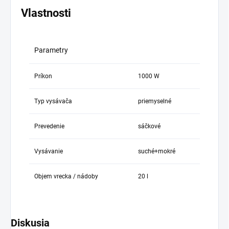
Vlastnosti
Parametry
Príkon
1000 W
Typ vysávača
priemyselné
Prevedenie
sáčkové
Vysávanie
suché+mokré
Objem vrecka / nádoby
20 l
Diskusia