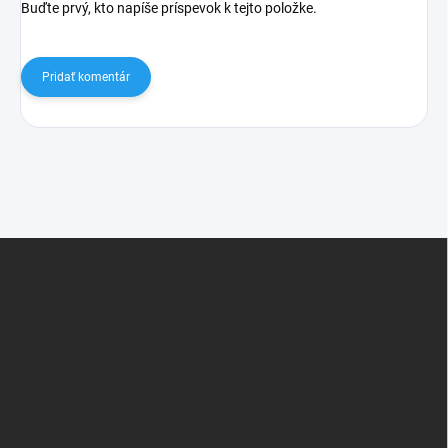
Buďte prvý, kto napíše príspevok k tejto položke.
Pridať komentár
Z
á
p
ä
t
i
e