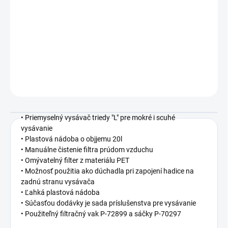
cena:
−
+
Pridať do košíka
DETAILNÉ INFORMÁCIE
OPÝTAŤ SA
• Priemyselný vysávač triedy "L" pre mokré i scuhé
vysávanie
• Plastová nádoba o objjemu 20l
• Manuálne čistenie filtra prúdom vzduchu
• Omývatelný filter z materiálu PET
• Možnosť použitia ako dúchadla pri zapojení hadice na
zadnú stranu vysávača
• Ľahká plastová nádoba
• Súčasťou dodávky je sada príslušenstva pre vysávanie
• Použiteľný filtračný vak P-72899 a sáčky P-70297