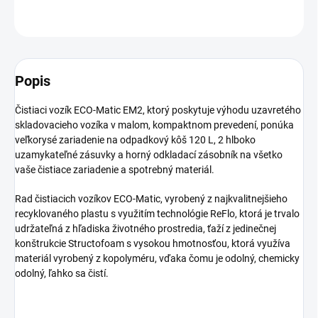
OPÝTAŤ SA
Popis
Čistiaci vozík ECO-Matic EM2, ktorý poskytuje výhodu uzavretého
skladovacieho vozíka v malom, kompaktnom prevedení, ponúka
veľkorysé zariadenie na odpadkový kôš 120 L, 2 hlboko
uzamykateľné zásuvky a horný odkladací zásobník na všetko
vaše čistiace zariadenie a spotrebný materiál.
Rad čistiacich vozíkov ECO-Matic, vyrobený z najkvalitnejšieho
recyklovaného plastu s využitím technológie ReFlo, ktorá je trvalo
udržateľná z hľadiska životného prostredia, ťaží z jedinečnej
konštrukcie Structofoam s vysokou hmotnosťou, ktorá využíva
materiál vyrobený z kopolyméru, vďaka čomu je odolný, chemicky
odolný, ľahko sa čistí.