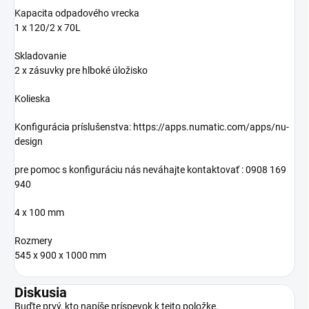
Kapacita odpadového vrecka
1 x 120/2 x 70L
Skladovanie
2 x zásuvky pre hlboké úložisko
Kolieska
Konfigurácia príslušenstva: https://apps.numatic.com/apps/nu-
design
pre pomoc s konfiguráciu nás neváhajte kontaktovať : 0908 169
940
4 x 100 mm
Rozmery
545 x 900 x 1000 mm
Diskusia
Buďte prvý, kto napíše príspevok k tejto položke.