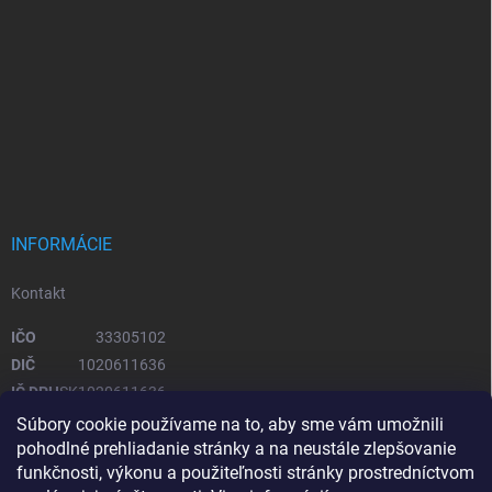
INFORMÁCIE
Kontakt
IČO
33305102
DIČ
1020611636
IČ DPH
SK1020611636
Súbory cookie používame na to, aby sme vám umožnili
pohodlné prehliadanie stránky a na neustále zlepšovanie
OTVÁRACIE HODINY
funkčnosti, výkonu a použiteľnosti stránky prostredníctvom