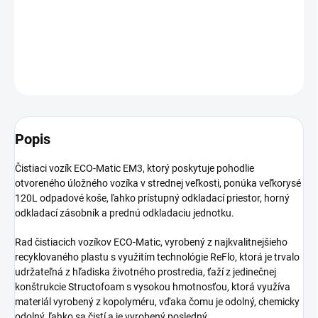
−
+
Pridať do košíka
DETAILNÉ INFORMÁCIE
OPÝTAŤ SA
Popis
Čistiaci vozík ECO-Matic EM3, ktorý poskytuje pohodlie
otvoreného úložného vozíka v strednej veľkosti, ponúka veľkorysé
120L odpadové koše, ľahko prístupný odkladací priestor, horný
odkladací zásobník a prednú odkladaciu jednotku.
Rad čistiacich vozíkov ECO-Matic, vyrobený z najkvalitnejšieho
recyklovaného plastu s využitím technológie ReFlo, ktorá je trvalo
udržateľná z hľadiska životného prostredia, ťaží z jedinečnej
konštrukcie Structofoam s vysokou hmotnosťou, ktorá využíva
materiál vyrobený z kopolyméru, vďaka čomu je odolný, chemicky
odolný, ľahko sa čistí a je vyrobený posledný.