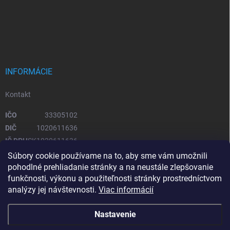
INFORMÁCIE
Kontakt
IČO
33305102
DIČ
1020611636
IČ DPH
SK1020611636
Súbory cookie používame na to, aby sme vám umožnili
pohodlné prehliadanie stránky a na neustále zlepšovanie
OTVÁRACIE HODINY
funkčnosti, výkonu a použiteľnosti stránky prostredníctvom
analýzy jej návštevnosti.
Viac informácií
Pondelok – piatok
08:00 - 16:00
Sobota, Nedeľa
zatvorené
Nastavenie