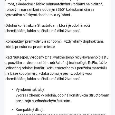
Front, skladacími a ľahko odnímateľnými vreckami na bielizeň,
rohovými nárazníkmi a odolnými 360° kolieskami, čím sa
vyrovnáva s úzkymi chodbami a výťahmi.
Odolná konštrukcia Structofoam, ktorá je odolná voči
chemikáliám, ľahko sa čistí a má dlhú životnosť.
Kompaktný, premyslený a schopný... vždy vítaný doplnok tam,
kde je priestor na prvom mieste.
Rad NuKeeper, vyrobený z najkvalitnejšieho recyklovaného plastu
s použitím environmentálne udržateľnej technológie ReFlo, ťaží z
jedinečnej odolnej konštrukcie Structofoam s použitím materiálu
na báze kopolyméru, vďaka čomu je pevný, odolný voči
chemikáliám, ľahko sa čistí a má dlhú životnosť.
Vyrobené tak, aby
vydržali Chemicky odolná, odolná konštrukcia Structofoam
pre dizajn s jednoduchým čistením.
Kompaktný dizajn