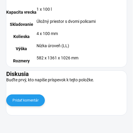
1 x 100 l
Kapacita vrecka
Úložný priestor s dvomi policami
Skladovanie
4 x 100 mm
Kolieska
Nízka úroveň (LL)
Výška
582 x 1361 x 1026 mm
Rozmery
Diskusia
Buďte prvý, kto napíše príspevok k tejto položke.
Pridať komentár