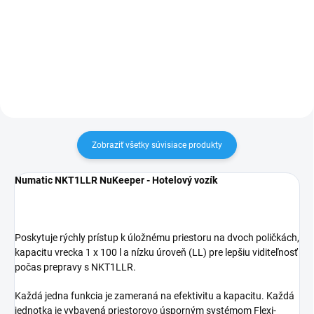
619 €
749 €
Do košíka
Do košíka
Zobraziť všetky súvisiace produkty
Numatic NKT1LLR NuKeeper - Hotelový vozík
Poskytuje rýchly prístup k úložnému priestoru na dvoch poličkách,
kapacitu vrecka 1 x 100 l a nízku úroveň (LL) pre lepšiu viditeľnosť
počas prepravy s NKT1LLR.
Každá jedna funkcia je zameraná na efektivitu a kapacitu. Každá
jednotka je vybavená priestorovo úsporným systémom Flexi-