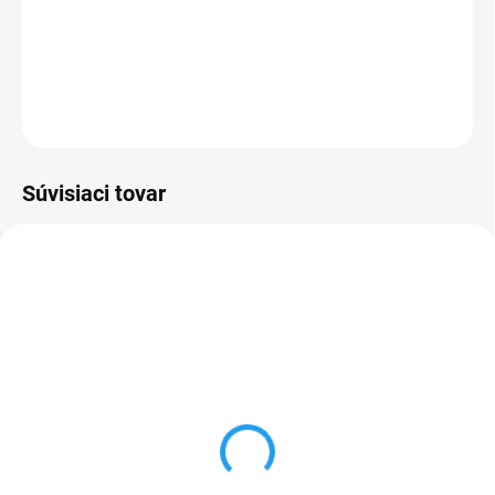
−
+
Pridať do košíka
DETAILNÉ INFORMÁCIE
OPÝTAŤ SA
Súvisiaci tovar
SKLADOM
SKLADOM
Numatic NKS 1 LLR
Numatic NKS 2 LLR