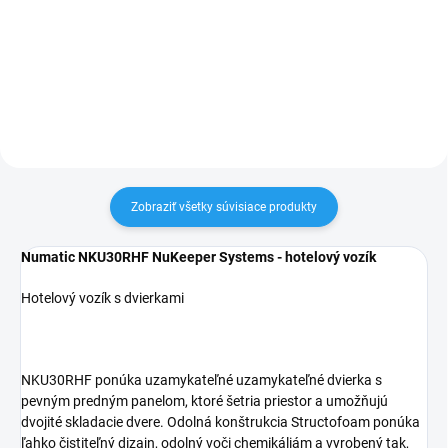
159,99 €
Do košíka
Do košíka
Zobraziť všetky súvisiace produkty
Numatic NKU30RHF NuKeeper Systems - hotelový vozík
Hotelový vozík s dvierkami
NKU30RHF ponúka uzamykateľné uzamykateľné dvierka s
pevným predným panelom, ktoré šetria priestor a umožňujú
dvojité skladacie dvere. Odolná konštrukcia Structofoam ponúka
ľahko čistiteľný dizajn, odolný voči chemikáliám a vyrobený tak,