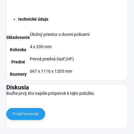
technické údaje
Úložný priestor s dvomi policami
Skladovanie
4 x 200 mm
Kolieska
Pevná predná časť (HF)
Predné
667 x 1116 x 1205 mm
Rozmery
Diskusia
Buďte prvý, kto napíše príspevok k tejto položke.
Pridať komentár