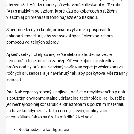
aby vydržal. Všetky modely sú vybavené kolieskami All-Terrain
(AT) s mäkkým pojazdom, ktoré kĺžu po kobercoch s ťažkým
vlasom aj pri prenášaní toho najťažšieho nákladu.
S neobmedzenými konfiguráciami vytvorte a prispôsobte
dokonalý model tak, aby vyhovoval špecifickým potrebám,
pomocou voliteľných súprav.
Aj keď všetky hotely sú iné, veľké alebo malé. Jedna vec je
nemenná a to je potreba zabezpečiť vynikajúce prostredie a
profesionálny prístup. Servisný vozík NuKeeper je výsledkom 20-
ročných skúseností a je navrhnutý tak, aby poskytoval všestranný
koncept.
Rad NuKeeper, vyrobený z najkvalitnejšieho recyklovaného plastu
s použitím environmentálne udržateľnej technológie ReFlo, ťaží z
jedinečnej odolnej konštrukcie Structofoam s použitím materiálu
na báze kopolyméru, vďaka čomu je pevný, odolný voči
chemikáliám, ľahko sa čistí a má dlhú životnosť.
Neobmedzené konfigurácie