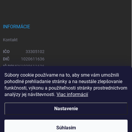
INFORMÁCIE
Kontakt
IČO
33305102
DIČ
1020611636
IČ DPH
SK1020611636
Súbory cookie používame na to, aby sme vám umožnili
pohodlné prehliadanie stránky a na neustále zlepšovanie
OTVÁRACIE HODINY
funkčnosti, výkonu a použiteľnosti stránky prostredníctvom
analýzy jej návštevnosti.
Viac informácií
Pondelok – piatok
08:00 - 16:00
Sobota, Nedeľa
zatvorené
Nastavenie
Copyright 2026
Upratovacie stroje
. Všetky práva vyhradené.
Súhlasím