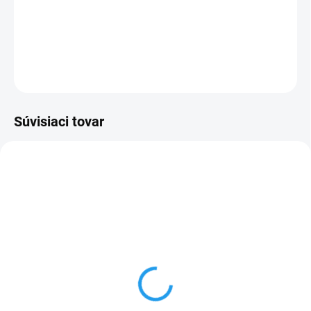
−
+
Pridať do košíka
DETAILNÉ INFORMÁCIE
OPÝTAŤ SA
Súvisiaci tovar
AKCIA
TIP
SKLADOM
SKLADOM
Numatic NKS 1R
Numatic MMB 1616
649 €