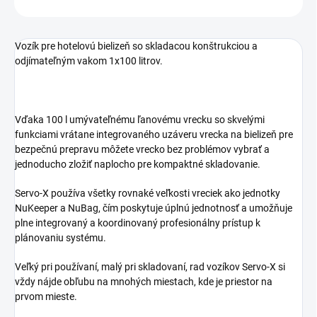
Vozík pre hotelovú bielizeň so skladacou konštrukciou a
odjímateľným vakom 1x100 litrov.
Vďaka 100 l umývateľnému ľanovému vrecku so skvelými
funkciami vrátane integrovaného uzáveru vrecka na bielizeň pre
bezpečnú prepravu môžete vrecko bez problémov vybrať a
jednoducho zložiť naplocho pre kompaktné skladovanie.
Servo-X používa všetky rovnaké veľkosti vreciek ako jednotky
NuKeeper a NuBag, čím poskytuje úplnú jednotnosť a umožňuje
plne integrovaný a koordinovaný profesionálny prístup k
plánovaniu systému.
Veľký pri používaní, malý pri skladovaní, rad vozíkov Servo-X si
vždy nájde obľubu na mnohých miestach, kde je priestor na
prvom mieste.