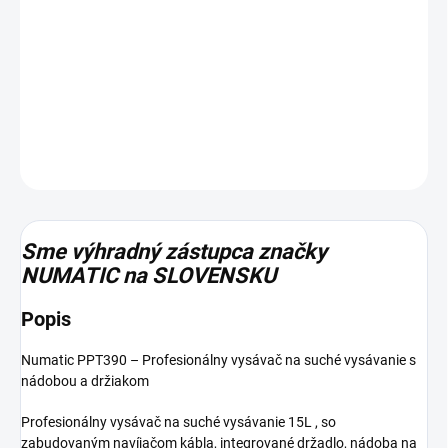
cena:
−
+
Pridať do košíka
DETAILNÉ INFORMÁCIE
OPÝTAŤ SA
Sme výhradný zástupca značky
NUMATIC na SLOVENSKU
Popis
Numatic PPT390 – Profesionálny vysávač na suché vysávanie s
nádobou a držiakom
Profesionálny vysávač na suché vysávanie 15L , so
zabudovaným navíjačom kábla, integrované držadlo, nádoba na