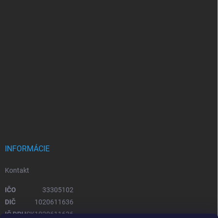
INFORMÁCIE
Kontakt
IČO
33305102
DIČ
1020611636
IČ DPH
SK1020611636