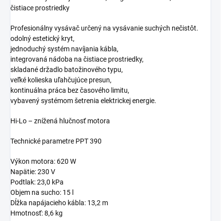
čistiace prostriedky
Profesionálny vysávač určený na vysávanie suchých nečistôt.
odolný estetický kryt,
jednoduchý systém navíjania kábla,
integrovaná nádoba na čistiace prostriedky,
skladané držadlo batožinového typu,
veľké kolieska uľahčujúce presun,
kontinuálna práca bez časového limitu,
vybavený systémom šetrenia elektrickej energie.
Hi-Lo – znížená hlučnosť motora
Technické parametre PPT 390
Výkon motora: 620 W
Napätie: 230 V
Podtlak: 23,0 kPa
Objem na sucho: 15 l
Dĺžka napájacieho kábla: 13,2 m
Hmotnosť: 8,6 kg