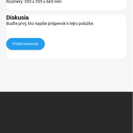
Rozmery: 355 x 355 x 665 mm
Diskusia
Buďte prvý, kto napíše príspevok k tejto položke.
Pridať komentár
Z
á
p
ä
t
i