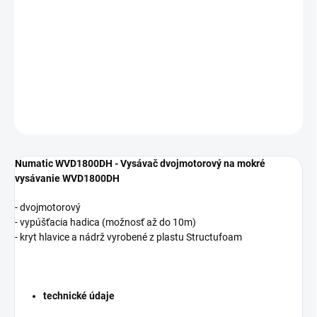
cena:
−
+
Pridať do košíka
DETAILNÉ INFORMÁCIE
OPÝTAŤ SA
Numatic WVD1800DH - Vysávač dvojmotorový na mokré
vysávanie WVD1800DH
- dvojmotorový
- vypúšťacia hadica (možnosť až do 10m)
- kryt hlavice a nádrž vyrobené z plastu Structufoam
technické údaje