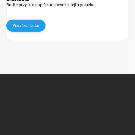
Buďte prvý, kto napíše príspevok k tejto položke.
Pridať komentár
Z
á
p
ä
t
i
e