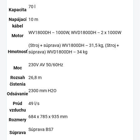
70 l
Kapacita
Napájací
10 m
kábel
WV1800DH – 1000W, WVD1800DH – 2 x 1000W
Motor
(Stroj + súprava) WV1800DH – 31,5 kg, (Stroj +
Hmotnosť
súprava) WVD1800DH – 34 kg
230V AV 50/60Hz
Moc
Rozsah
26,8 m
čistenia
2300 mm H2O
Odsávanie
Prúd
49 l/s
vzduchu
684 x ​​785 x 935 mm
Rozmery
Súprava BS7
Súprava