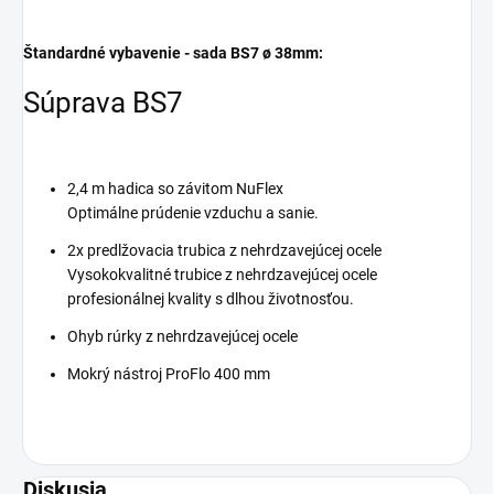
Štandardné vybavenie - sada BS7 ø 38mm:
Súprava BS7
2,4 m hadica so závitom NuFlex
Optimálne prúdenie vzduchu a sanie.
2x predlžovacia trubica z nehrdzavejúcej ocele
Vysokokvalitné trubice z nehrdzavejúcej ocele
profesionálnej kvality s dlhou životnosťou.
Ohyb rúrky z nehrdzavejúcej ocele
Mokrý nástroj ProFlo 400 mm
Diskusia