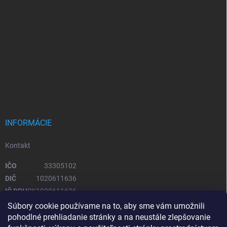
INFORMÁCIE
Kontakt
IČO
33305102
DIČ
1020611636
IČ DPH
SK1020611636
Súbory cookie používame na to, aby sme vám umožnili
pohodlné prehliadanie stránky a na neustále zlepšovanie
OTVÁRACIE HODINY