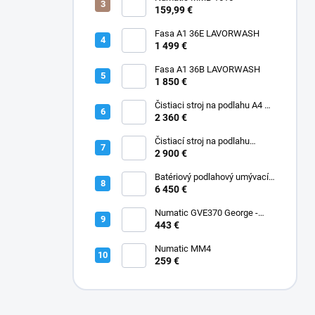
159,99 €
Fasa A1 36E LAVORWASH
1 499 €
Fasa A1 36B LAVORWASH
1 850 €
Čistiaci stroj na podlahu A4 45
B Fasa
2 360 €
Čistiací stroj na podlahu
batériový A5 EVO 50 B Fasa
2 900 €
Batériový podlahový umývací
stroj A12 Rider Fasa
6 450 €
Numatic GVE370 George -
Kobercový extraktor s
443 €
vysávačom 2-IN-1 GVE370
Numatic MM4
259 €