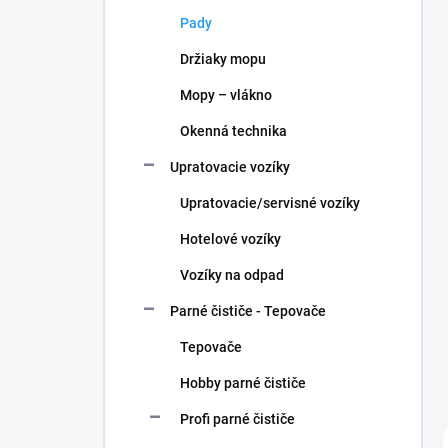
n
Pady
e
l
Držiaky mopu
Mopy – vlákno
Okenná technika
Upratovacie vozíky
Upratovacie/servisné vozíky
Hotelové vozíky
Vozíky na odpad
Parné čističe - Tepovače
Tepovače
Hobby parné čističe
Profi parné čističe