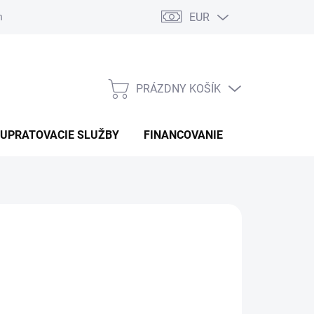
EUR
náhradné diely
PRÁZDNY KOŠÍK
NÁKUPNÝ
KOŠÍK
UPRATOVACIE SLUŽBY
FINANCOVANIE
KONTAKTY
30 €
otková
ĽTE VARIANT
: