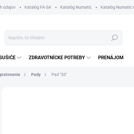
h údajov
Katalóg FA-SA
Katalóg Numatic
Katalóg Numatic 
Hľadať
SUŠIČE
ZDRAVOTNÍCKE POTREBY
PRENÁJOM
upratovanie
Pady
Pad "20"
Neohodnotené
Podrobnosti hodnotenia
9,
Jedn
ZVO
cena