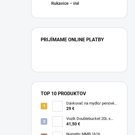
Rukavice – iné
PRIJÍMAME ONLINE PLATBY
TOP 10 PRODUKTOV
Dávkovač na mydlo/ penové
mydlo / gél
29 €
Vozík Doublebucket 20L s
horizontálnym lisom
41,50 €
Numatic MMB 1616