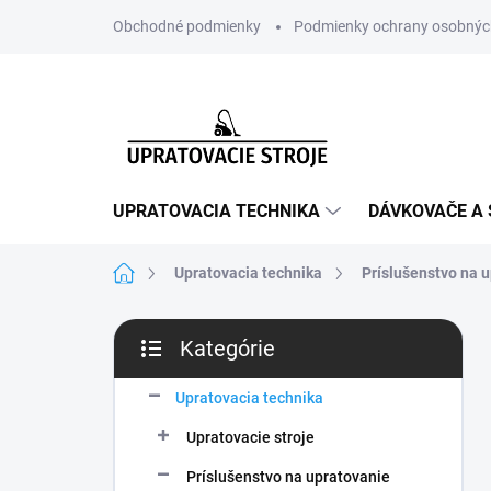
Prejsť
Obchodné podmienky
Podmienky ochrany osobnýc
na
obsah
UPRATOVACIA TECHNIKA
DÁVKOVAČE A 
Domov
Upratovacia technika
Príslušenstvo na 
B
Kategórie
o
Preskočiť
č
kategórie
n
Upratovacia technika
ý
Upratovacie stroje
p
a
Príslušenstvo na upratovanie