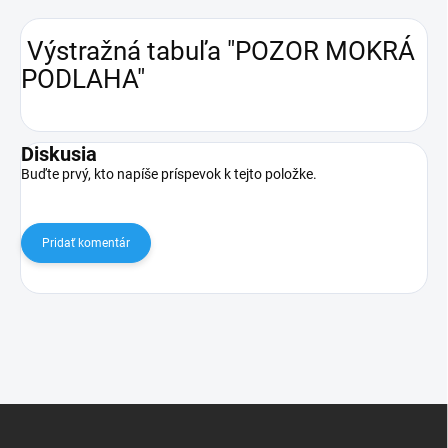
Výstražná tabuľa "POZOR MOKRÁ
PODLAHA"
Diskusia
Buďte prvý, kto napíše príspevok k tejto položke.
Pridať komentár
Z
á