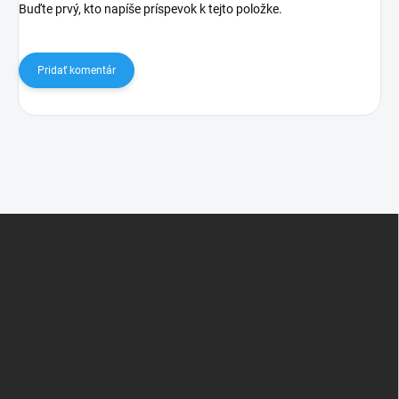
Buďte prvý, kto napíše príspevok k tejto položke.
Pridať komentár
Z
á
p
ä
t
i
e