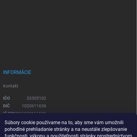
INFORMÁCIE
Kontakt
IČO
33305102
DIČ
1020611636
IČ DPH
SK1020611636
Súbory cookie používame na to, aby sme vám umožnili
pohodlné prehliadanie stránky a na neustále zlepšovanie
OTVÁRACIE HODINY
funkčnosti, výkonu a použiteľnosti stránky prostredníctvom