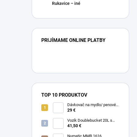
Rukavice – iné
PRIJÍMAME ONLINE PLATBY
TOP 10 PRODUKTOV
Dávkovač na mydlo/ penové
mydlo / gél
29 €
Vozík Doublebucket 20L s
horizontálnym lisom
41,50 €
Numatic MMB 1616