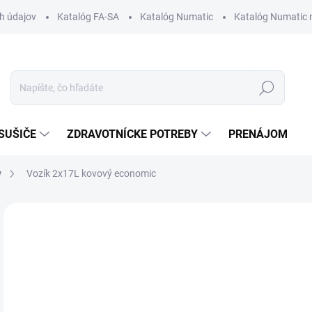
h údajov
Katalóg FA-SA
Katalóg Numatic
Katalóg Numatic 
Hľadať
SUŠIČE
ZDRAVOTNÍCKE POTREBY
PRENÁJOM
y
Vozík 2x17L kovový economic
1 hodnotenie
Podrobnosti hodnotenia
AKCIA
94
Jedn
SK