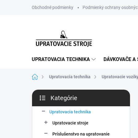
Prejsť
Obchodné podmienky
Podmienky ochrany osobnýc
na
obsah
UPRATOVACIA TECHNIKA
DÁVKOVAČE A 
Domov
Upratovacia technika
Upratovacie vozík
B
Kategórie
o
Preskočiť
č
kategórie
n
Upratovacia technika
ý
Upratovacie stroje
p
a
Príslušenstvo na upratovanie