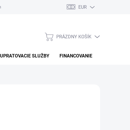
EUR
náhradné diely
PRÁZDNY KOŠÍK
NÁKUPNÝ
KOŠÍK
UPRATOVACIE SLUŽBY
FINANCOVANIE
KONTAKTY
 €
otková
LADOM