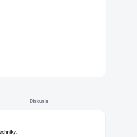
:
−
+
Pridať do košíka
ILNÉ INFORMÁCIE
OPÝTAŤ SA
Diskusia
echniky.