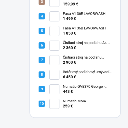
159,99 €
Fasa A1 36E LAVORWASH
1 499 €
Fasa A1 36B LAVORWASH
1 850 €
Čistiaci stroj na podlahu A4 45
B Fasa
2 360 €
Čistiací stroj na podlahu
batériový A5 EVO 50 B Fasa
2 900 €
Batériový podlahový umývací
stroj A12 Rider Fasa
6 450 €
Numatic GVE370 George -
Kobercový extraktor s
443 €
vysávačom 2-IN-1 GVE370
Numatic MM4
259 €