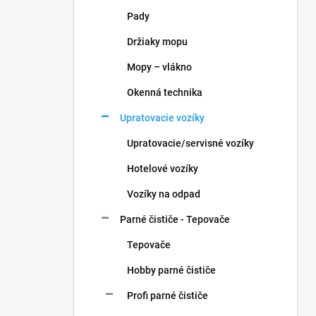
n
Pady
e
l
Držiaky mopu
Mopy – vlákno
Okenná technika
Upratovacie vozíky
Upratovacie/servisné vozíky
Hotelové vozíky
Vozíky na odpad
Parné čističe - Tepovače
Tepovače
Hobby parné čističe
Profi parné čističe