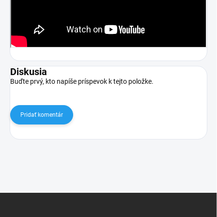
Diskusia
Buďte prvý, kto napíše príspevok k tejto položke.
Pridať komentár
Z
á