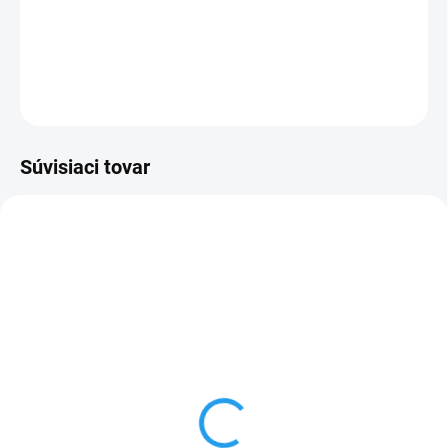
DETAILNÉ INFORMÁCIE
OPÝTAŤ SA
Súvisiaci tovar
AKCIA
TIP
SKLADOM
SKLADOM
Hubica malá parná IVP
Univerzálna chémia do
4.0
čistiacich strojov LCN-