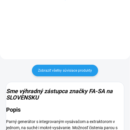
19 €
680AL 5L
Do košíka
33 €
Do košíka
Zobraziť všetky súvisiace produkty
Sme výhradný zástupca značky FA-SA na
SLOVENSKU
Popis
Parný generátor s integrovaným vysávačom a extraktorom v
jednom, na suché i mokré vysávanie. Možnosť čistenia parou s