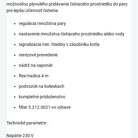
možnosťou plynulého pridávania čistiaceho prostriedku do pary
pre lepšiu účinnosť čistenia.
regulácia množstva pary
nastavenie množstva čistiaceho prostriedku alebo vody
signalizácia min. hladiny v zásobníku kotla
nerezové prevedenie
nádrž na saponát
flexi hadica 4 m
podvozok na kolieskach
kompletné príslušenstvo
filter 5.212.0021 vo výbave
Technické parametre :
Napätie 230 V