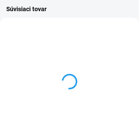
Súvisiaci tovar
AKCIA
NA OBJEDNÁVKU
Fasa IVP-R 5.1 VAC
2 100 €
Do košíka