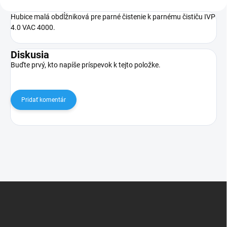
Hubice malá obdĺžniková pre parné čistenie k parnému čističu IVP
4.0 VAC 4000.
Diskusia
Buďte prvý, kto napíše príspevok k tejto položke.
Pridať komentár
Z
á
p
ä