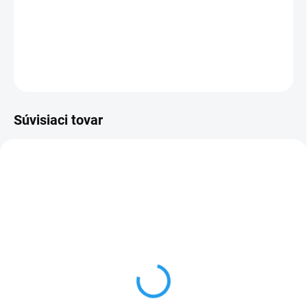
−
+
Pridať do košíka
DETAILNÉ INFORMÁCIE
OPÝTAŤ SA
Súvisiaci tovar
TIP
SKLADOM
Dynamax DXE1-
Autošampón 1L