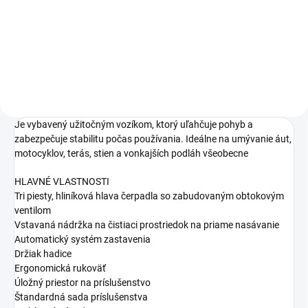
4,10 €
Do košíka
Je vybavený užitočným vozíkom, ktorý uľahčuje pohyb a
zabezpečuje stabilitu počas používania. Ideálne na umývanie áut,
motocyklov, terás, stien a vonkajších podláh všeobecne
HLAVNÉ VLASTNOSTI
Tri piesty, hliníková hlava čerpadla so zabudovaným obtokovým
ventilom
Vstavaná nádržka na čistiaci prostriedok na priame nasávanie
Automatický systém zastavenia
Držiak hadice
Ergonomická rukoväť
Úložný priestor na príslušenstvo
Štandardná sada príslušenstva