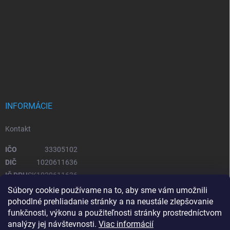
INFORMÁCIE
Kontakt
IČO
33305102
DIČ
1020611636
IČ DPH
SK1020611636
Súbory cookie používame na to, aby sme vám umožnili
pohodlné prehliadanie stránky a na neustále zlepšovanie
OTVÁRACIE HODINY
funkčnosti, výkonu a použiteľnosti stránky prostredníctvom
analýzy jej návštevnosti.
Viac informácií
Pondelok – piatok
08:00 - 16:00