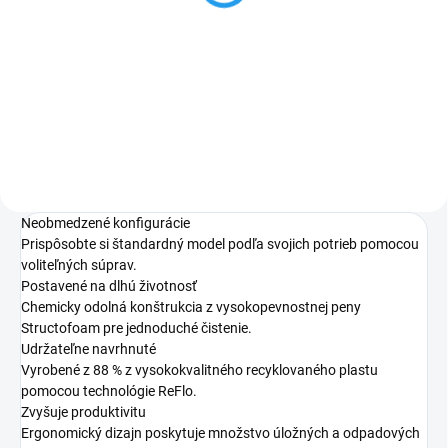
univerzálny držiak 40cm
Numatic profi
45 €
Do košíka
Neobmedzené konfigurácie
Prispôsobte si štandardný model podľa svojich potrieb pomocou
voliteľných súprav.
Postavené na dlhú životnosť
Chemicky odolná konštrukcia z vysokopevnostnej peny
Structofoam pre jednoduché čistenie.
Udržateľne navrhnuté
Vyrobené z 88 % z vysokokvalitného recyklovaného plastu
pomocou technológie ReFlo.
Zvyšuje produktivitu
Ergonomický dizajn poskytuje množstvo úložných a odpadových