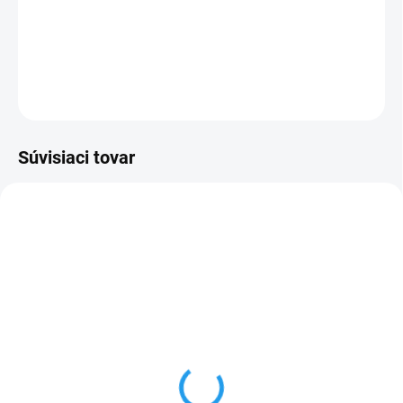
−
+
Pridať do košíka
DETAILNÉ INFORMÁCIE
OPÝTAŤ SA
Súvisiaci tovar
NOVINKA
TIP
SKLADOM
Numatic 627618