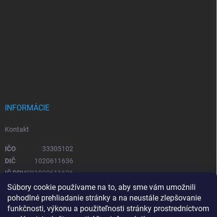
INFORMÁCIE
Kontakt
IČO
33305102
DIČ
1020611636
IČ DPH
SK1020611636
Súbory cookie používame na to, aby sme vám umožnili
pohodlné prehliadanie stránky a na neustále zlepšovanie
OTVÁRACIE HODINY
funkčnosti, výkonu a použiteľnosti stránky prostredníctvom