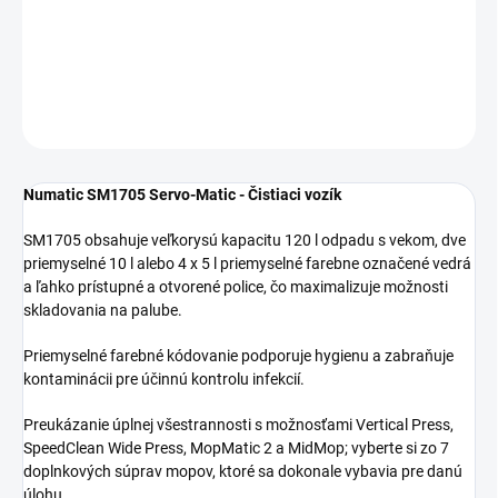
−
+
Pridať do košíka
DETAILNÉ INFORMÁCIE
OPÝTAŤ SA
Numatic SM1705 Servo-Matic - Čistiaci vozík
SM1705 obsahuje veľkorysú kapacitu 120 l odpadu s vekom, dve
priemyselné 10 l alebo 4 x 5 l priemyselné farebne označené vedrá
a ľahko prístupné a otvorené police, čo maximalizuje možnosti
skladovania na palube.
Priemyselné farebné kódovanie podporuje hygienu a zabraňuje
kontaminácii pre účinnú kontrolu infekcií.
Preukázanie úplnej všestrannosti s možnosťami Vertical Press,
SpeedClean Wide Press, MopMatic 2 a MidMop; vyberte si zo 7
doplnkových súprav mopov, ktoré sa dokonale vybavia pre danú
úlohu.