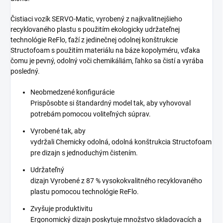
Čistiaci vozík SERVO-Matic, vyrobený z najkvalitnejšieho
recyklovaného plastu s použitím ekologicky udržateľnej
technológie ReFlo, ťaží z jedinečnej odolnej konštrukcie
Structofoam s použitím materiálu na báze kopolyméru, vďaka
čomu je pevný, odolný voči chemikáliám, ľahko sa čistí a vyrába
posledný.
Neobmedzené konfigurácie
Prispôsobte si štandardný model tak, aby vyhovoval
potrebám pomocou voliteľných súprav.
Vyrobené tak, aby
vydržali Chemicky odolná, odolná konštrukcia Structofoam
pre dizajn s jednoduchým čistením.
Udržateľný
dizajn Vyrobené z 87 % vysokokvalitného recyklovaného
plastu pomocou technológie ReFlo.
Zvyšuje produktivitu
Ergonomický dizajn poskytuje množstvo skladovacích a